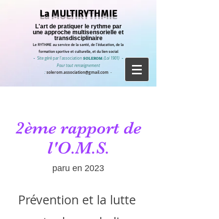
La MULTIRYTHMIE
L'art de pratiquer le rythme par
une approche multisensorielle et
transdisciplinaire
Le RYTHME au service de la santé, de l'éducation, de la
formation sportive et culturelle, et du lien social
-
Site géré par l'a
ssociation
SOLEROM
(Loi 1901)
-
Pour tout renseignement
solerom.association@gmail.com
:
-
2ème rapport de
l'O.M.S.
paru en 2023
Prévention et la lutte