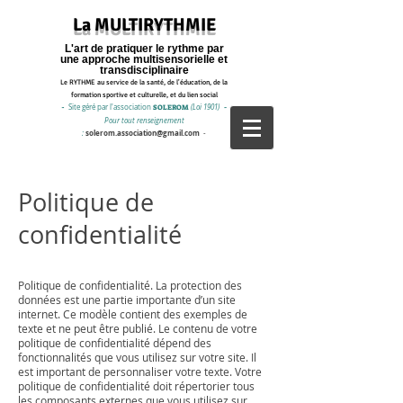
La MULTIRYTHMIE
L'art de pratiquer le rythme par
une approche multisensorielle et
transdisciplinaire
Le RYTHME au service de la santé, de l'éducation, de la
formation sportive et culturelle, et du lien social
-
Site géré par l'a
ssociation
SOLEROM
(Loi 1901)
-
Pour tout renseignement
solerom.association@gmail.com
:
-
Politique de
confidentialité
Politique de confidentialité. La protection des
données est une partie importante d’un site
internet. Ce modèle contient des exemples de
texte et ne peut être publié. Le contenu de votre
politique de confidentialité dépend des
fonctionnalités que vous utilisez sur votre site. Il
est important de personnaliser votre texte. Votre
politique de confidentialité doit répertorier tous
les composants externes que vous utilisez sur